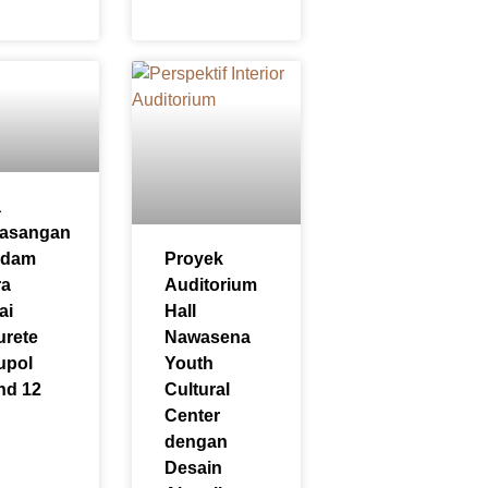
a
asangan
edam
Proyek
ra
Auditorium
ai
Hall
rete
Nawasena
upol
Youth
nd 12
Cultural
Center
dengan
Desain