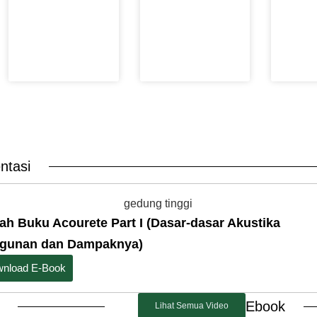
ntasi
ah Buku Acourete Part I (Dasar-dasar Akustika
gunan dan Dampaknya)
nload E-Book
Ebook
Lihat Semua Video