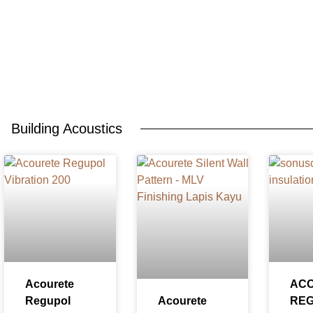
Building Acoustics
Acourete
AC
Regupol
Acourete
RE