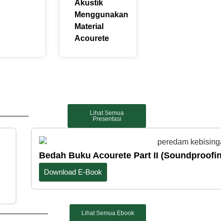
Akustik
Menggunakan
Material
Acourete
Lihat Semua
Presentasi
Bedah Buku Acourete Part II (Soundproofi
Download E-Book
Lihat Semua Ebook