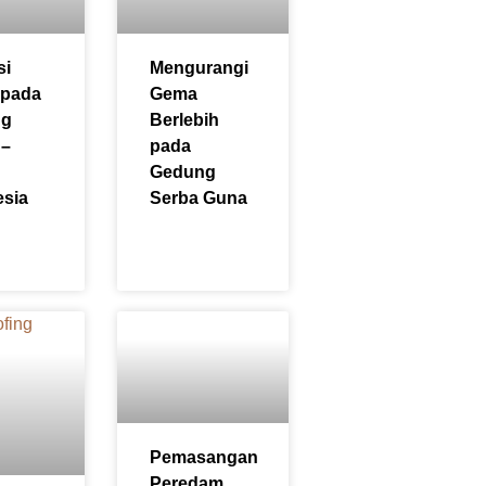
si
Mengurangi
 pada
Gema
ng
Berlebih
 –
pada
Gedung
esia
Serba Guna
Pemasangan
Peredam