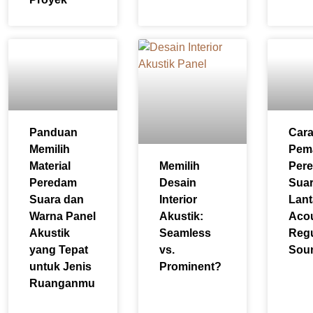
Panduan
Car
Memilih
Pem
Material
Memilih
Per
Peredam
Desain
Sua
Suara dan
Interior
Lant
Warna Panel
Akustik:
Acou
Akustik
Seamless
Reg
yang Tepat
vs.
Sou
untuk Jenis
Prominent?
Ruanganmu