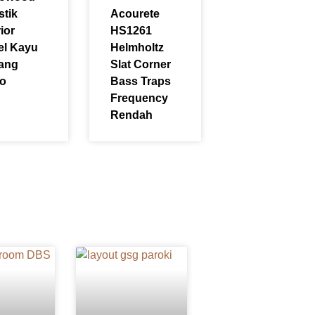
stik
Acourete
rior
HS1261
el Kayu
Helmholtz
ang
Slat Corner
ro
Bass Traps
Frequency
Rendah