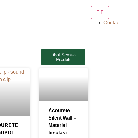
Contact
Lihat Semua
Produk
Acourete
Silent Wall –
OURETE
Material
GUPOL
Insulasi