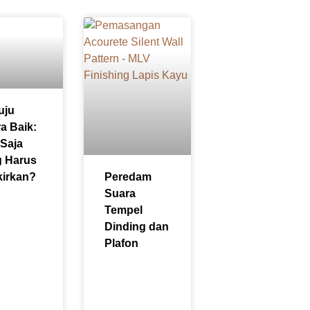
uju
a Baik:
Saja
g Harus
kirkan?
Peredam
Suara
Tempel
Dinding dan
Plafon