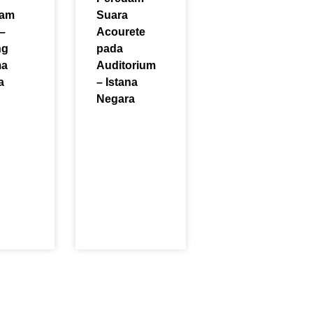
dam
Suara
–
Acourete
ng
pada
ma
Auditorium
a
– Istana
Negara