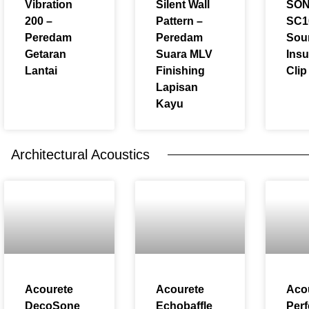
Vibration
Silent Wall
SON
200 –
Pattern –
SC1
Peredam
Peredam
Sou
Getaran
Suara MLV
Insu
Lantai
Finishing
Clip
Lapisan
Kayu
Architectural Acoustics
Acourete
Acourete
Aco
DecoSone
Echobaffle
Per