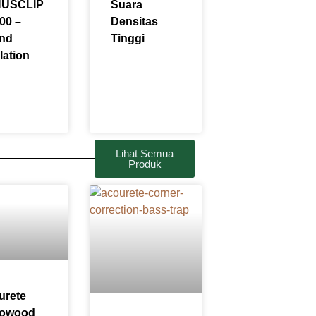
USCLIP
Suara
00 –
Densitas
nd
Tinggi
lation
Lihat Semua
Produk
urete
fowood