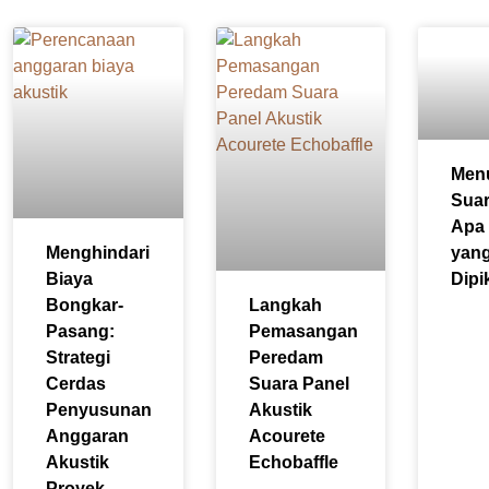
Men
Suar
Apa 
Menghindari
yan
Biaya
Dipi
Bongkar-
Langkah
Pasang:
Pemasangan
Strategi
Peredam
Cerdas
Suara Panel
Penyusunan
Akustik
Anggaran
Acourete
Akustik
Echobaffle
Proyek