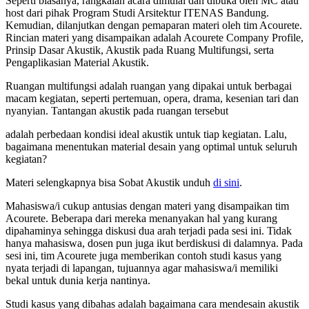
Seperti biasanya, rangkaian acara dimulai dan dibuka oleh MC atau
host dari pihak Program Studi Arsitektur ITENAS Bandung.
Kemudian, dilanjutkan dengan pemaparan materi oleh tim Acourete.
Rincian materi yang disampaikan adalah Acourete Company Profile,
Prinsip Dasar Akustik, Akustik pada Ruang Multifungsi, serta
Pengaplikasian Material Akustik.
Ruangan multifungsi adalah ruangan yang dipakai untuk berbagai
macam kegiatan, seperti pertemuan, opera, drama, kesenian tari dan
nyanyian. Tantangan akustik pada ruangan tersebut
adalah perbedaan kondisi ideal akustik untuk tiap kegiatan. Lalu,
bagaimana menentukan material desain yang optimal untuk seluruh
kegiatan?
Materi selengkapnya bisa Sobat Akustik unduh
di sini
.
Mahasiswa/i cukup antusias dengan materi yang disampaikan tim
Acourete. Beberapa dari mereka menanyakan hal yang kurang
dipahaminya sehingga diskusi dua arah terjadi pada sesi ini. Tidak
hanya mahasiswa, dosen pun juga ikut berdiskusi di dalamnya. Pada
sesi ini, tim Acourete juga memberikan contoh studi kasus yang
nyata terjadi di lapangan, tujuannya agar mahasiswa/i memiliki
bekal untuk dunia kerja nantinya.
Studi kasus yang dibahas adalah bagaimana cara mendesain akustik