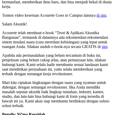
bermanfaat, memberikan ilmu baru, dan bisa menjadi bekal di dunia
kerja.
Tonton video keseruan Acourete Goes to Campus lainnya
di sini
.
Salam Akustik!
Acourete telah membuat e-book “Teori & Aplikasi Akustika
Bangunan”, termasuk di dalamnya ada rekomendasi-rekomendasi
sistem insulasi suara (cara meredam kebisingan) yang tepat untuk
ruangan Anda. Silakan unduh e-book-nya secara GRATIS di
sini
.
Apabila ada permasalahan yang belum tercantum di buku ini,
penjelasan yang belum cukup jelas, atau pertanyaan lain, silakan
hubungi kami. Kami selalu hadir membantu sesuai landasan kami
saat mendirikan perusahaan ini, yaitu selalu memberikan yang
terbaik dengan semangat kerja revolusioner.
Mari kita ciptakan lingkungan dengan suara yang nyaman untuk
didengar, dengan semangat revolusioner. Jika Anda memiliki
masalah seputar akustik baik lingkup rumahan, industri, kantor,
studio, dan lain-lain bisa hubungi kami di form yang tersedia di
bawah ini ya. Kami akan siap membantu berdiskusi dengan solusi-
solusi terbaik.
Penulis: Ni’ma Rosyidah