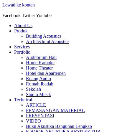
Lewati ke konten
Facebook
Twitter
Youtube
About Us
Produk
Building Acoustics
Architectural Acoustics
Services
Portfolio
Auditorium Hall
Home Karaoke
Home Theater
Hotel dan Apartemen
Ruang Audio
Rumah Ibadah
Sekolah
Studio Musik
Technical
ARTICLE
PEMASANGAN MATERIAL
PRESENTASI
VIDEO
Buku Akustika Bangunan Lengkap
E-BOOK AKUSTIKA ARSITEKTUR