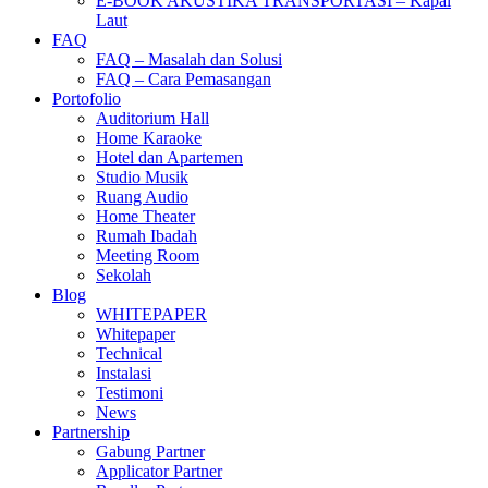
E-BOOK AKUSTIKA TRANSPORTASI – Kapal
Laut
FAQ
FAQ – Masalah dan Solusi
FAQ – Cara Pemasangan
Portofolio
Auditorium Hall
Home Karaoke
Hotel dan Apartemen
Studio Musik
Ruang Audio
Home Theater
Rumah Ibadah
Meeting Room
Sekolah
Blog
WHITEPAPER
Whitepaper
Technical
Instalasi
Testimoni
News
Partnership
Gabung Partner
Applicator Partner