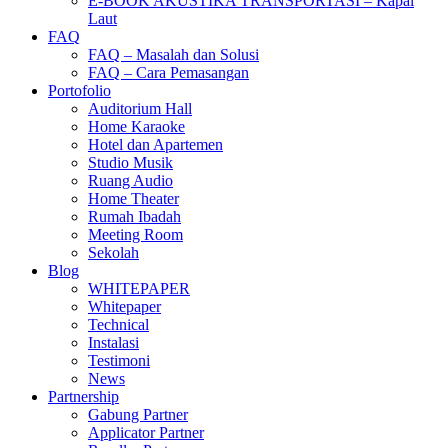
E-BOOK AKUSTIKA TRANSPORTASI – Kapal
Laut
FAQ
FAQ – Masalah dan Solusi
FAQ – Cara Pemasangan
Portofolio
Auditorium Hall
Home Karaoke
Hotel dan Apartemen
Studio Musik
Ruang Audio
Home Theater
Rumah Ibadah
Meeting Room
Sekolah
Blog
WHITEPAPER
Whitepaper
Technical
Instalasi
Testimoni
News
Partnership
Gabung Partner
Applicator Partner