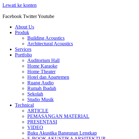
Lewati ke konten
Facebook
Twitter
Youtube
About Us
Produk
Building Acoustics
Architectural Acoustics
Services
Portfolio
Auditorium Hall
Home Karaoke
Home Theater
Hotel dan Apartemen
Ruang Audio
Rumah Ibadah
Sekolah
Studio Musik
Technical
ARTICLE
PEMASANGAN MATERIAL
PRESENTASI
VIDEO
Buku Akustika Bangunan Lengkap
E-BOOK AKUSTIKA ARSITEKTUR