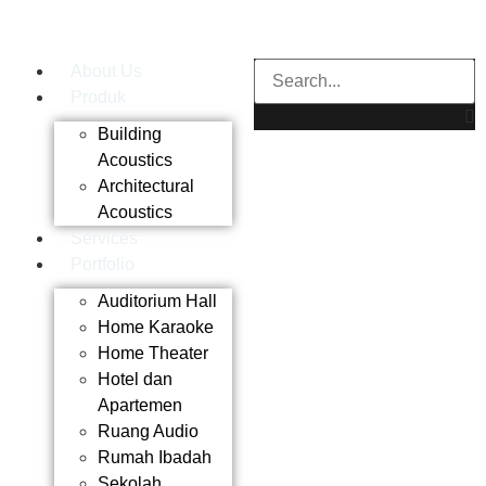
About Us
Produk
Building
Acoustics
Architectural
Acoustics
Services
Portfolio
Auditorium Hall
Home Karaoke
Home Theater
Hotel dan
Apartemen
Ruang Audio
Rumah Ibadah
Sekolah