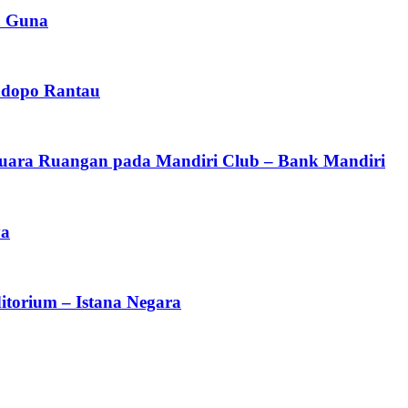
a Guna
ndopo Rantau
 Suara Ruangan pada Mandiri Club – Bank Mandiri
ya
torium – Istana Negara