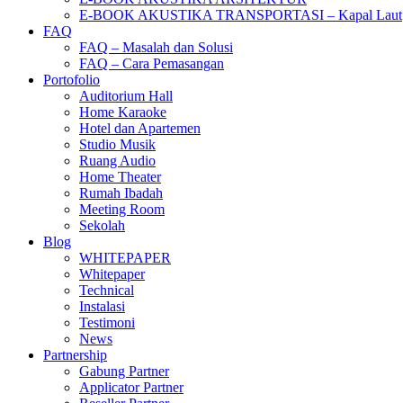
E-BOOK AKUSTIKA TRANSPORTASI – Kapal Laut
FAQ
FAQ – Masalah dan Solusi
FAQ – Cara Pemasangan
Portofolio
Auditorium Hall
Home Karaoke
Hotel dan Apartemen
Studio Musik
Ruang Audio
Home Theater
Rumah Ibadah
Meeting Room
Sekolah
Blog
WHITEPAPER
Whitepaper
Technical
Instalasi
Testimoni
News
Partnership
Gabung Partner
Applicator Partner