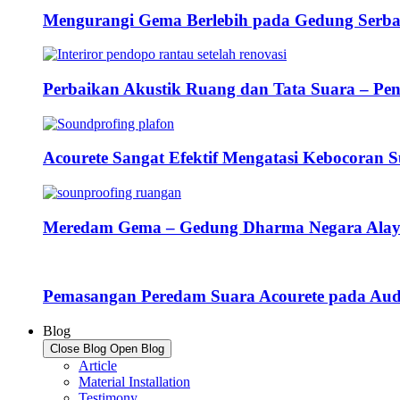
Mengurangi Gema Berlebih pada Gedung Serb
Perbaikan Akustik Ruang dan Tata Suara – Pe
Acourete Sangat Efektif Mengatasi Kebocoran
Meredam Gema – Gedung Dharma Negara Ala
Pemasangan Peredam Suara Acourete pada Audi
Blog
Close Blog
Open Blog
Article
Material Installation
Testimony