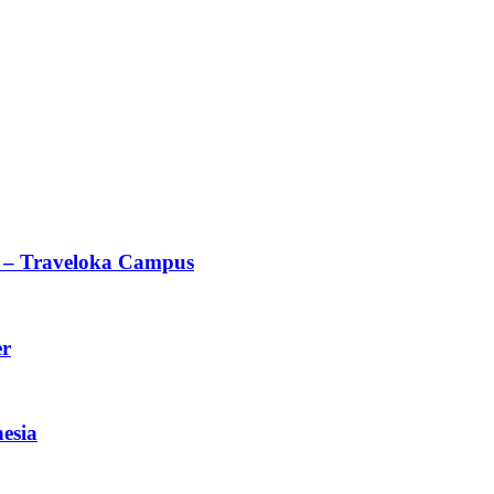
 – Traveloka Campus
er
esia