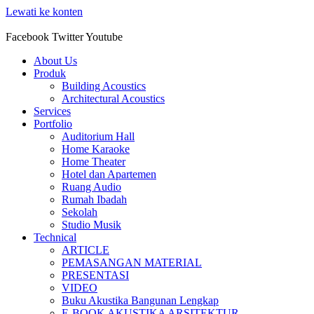
Lewati ke konten
Facebook
Twitter
Youtube
About Us
Produk
Building Acoustics
Architectural Acoustics
Services
Portfolio
Auditorium Hall
Home Karaoke
Home Theater
Hotel dan Apartemen
Ruang Audio
Rumah Ibadah
Sekolah
Studio Musik
Technical
ARTICLE
PEMASANGAN MATERIAL
PRESENTASI
VIDEO
Buku Akustika Bangunan Lengkap
E-BOOK AKUSTIKA ARSITEKTUR