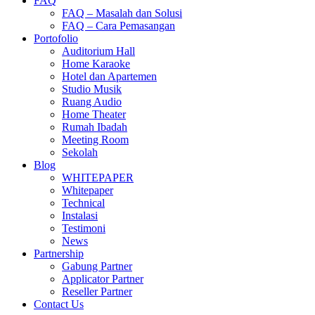
FAQ
FAQ – Masalah dan Solusi
FAQ – Cara Pemasangan
Portofolio
Auditorium Hall
Home Karaoke
Hotel dan Apartemen
Studio Musik
Ruang Audio
Home Theater
Rumah Ibadah
Meeting Room
Sekolah
Blog
WHITEPAPER
Whitepaper
Technical
Instalasi
Testimoni
News
Partnership
Gabung Partner
Applicator Partner
Reseller Partner
Contact Us