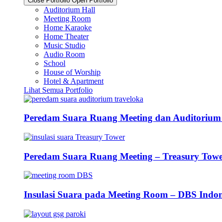
Close Portfolio
Open Portfolio
Auditorium Hall
Meeting Room
Home Karaoke
Home Theater
Music Studio
Audio Room
School
House of Worship
Hotel & Apartment
Lihat Semua Portfolio
Peredam Suara Ruang Meeting dan Auditorium
Peredam Suara Ruang Meeting – Treasury Tow
Insulasi Suara pada Meeting Room – DBS Indon