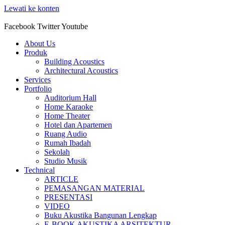
Lewati ke konten
Facebook
Twitter
Youtube
About Us
Produk
Building Acoustics
Architectural Acoustics
Services
Portfolio
Auditorium Hall
Home Karaoke
Home Theater
Hotel dan Apartemen
Ruang Audio
Rumah Ibadah
Sekolah
Studio Musik
Technical
ARTICLE
PEMASANGAN MATERIAL
PRESENTASI
VIDEO
Buku Akustika Bangunan Lengkap
E-BOOK AKUSTIKA ARSITEKTUR