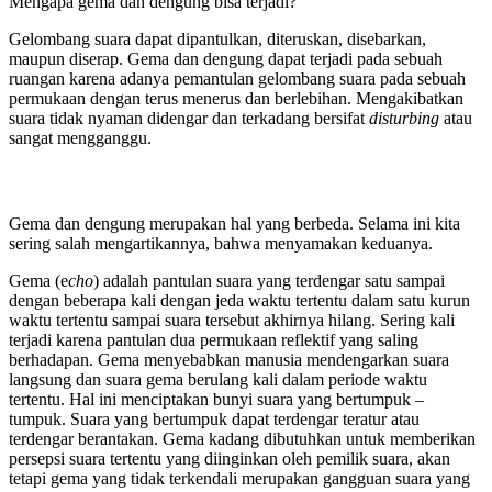
Mengapa gema dan dengung bisa terjadi?
Gelombang suara dapat dipantulkan, diteruskan, disebarkan,
maupun diserap. Gema dan dengung dapat terjadi pada sebuah
ruangan karena adanya pemantulan gelombang suara pada sebuah
permukaan dengan terus menerus dan berlebihan. Mengakibatkan
suara tidak nyaman didengar dan terkadang bersifat
disturbing
atau
sangat mengganggu.
Gema dan dengung merupakan hal yang berbeda. Selama ini kita
sering salah mengartikannya, bahwa menyamakan keduanya.
Gema
(e
cho
)
adalah pantulan suara yang terdengar satu sampai
dengan beberapa kali dengan jeda waktu tertentu dalam satu kurun
waktu tertentu sampai suara tersebut akhirnya hilang. Sering kali
terjadi karena pantulan dua permukaan reflektif yang saling
berhadapan. Gema menyebabkan manusia mendengarkan suara
langsung dan suara gema berulang kali dalam periode waktu
tertentu. Hal ini menciptakan bunyi suara yang bertumpuk –
tumpuk. Suara yang bertumpuk dapat terdengar teratur atau
terdengar berantakan. Gema kadang dibutuhkan untuk memberikan
persepsi suara tertentu yang diinginkan oleh pemilik suara, akan
tetapi gema yang tidak terkendali merupakan gangguan suara yang