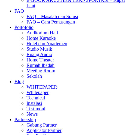
E-BOOK AKUSTIKA TRANSPORTASI – Kapal
Laut
FAQ
FAQ – Masalah dan Solusi
FAQ – Cara Pemasangan
Portofolio
Auditorium Hall
Home Karaoke
Hotel dan Apartemen
Studio Musik
Ruang Audio
Home Theater
Rumah Ibadah
Meeting Room
Sekolah
Blog
WHITEPAPER
Whitepaper
Technical
Instalasi
Testimoni
News
Partnership
Gabung Partner
Applicator Partner