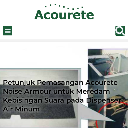
Petunjuk Pemasangan Acourete
Noise Armour untuk Meredam
Kebisingan Suara pada Dispenser
Air Minum