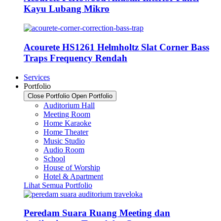
Kayu Lubang Mikro
Acourete HS1261 Helmholtz Slat Corner Bass
Traps Frequency Rendah
Services
Portfolio
Close Portfolio
Open Portfolio
Auditorium Hall
Meeting Room
Home Karaoke
Home Theater
Music Studio
Audio Room
School
House of Worship
Hotel & Apartment
Lihat Semua Portfolio
Peredam Suara Ruang Meeting dan