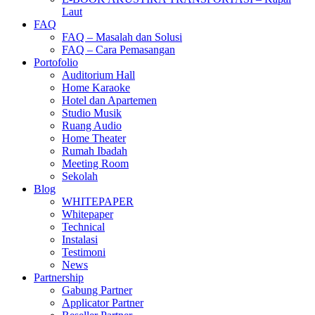
Laut
FAQ
FAQ – Masalah dan Solusi
FAQ – Cara Pemasangan
Portofolio
Auditorium Hall
Home Karaoke
Hotel dan Apartemen
Studio Musik
Ruang Audio
Home Theater
Rumah Ibadah
Meeting Room
Sekolah
Blog
WHITEPAPER
Whitepaper
Technical
Instalasi
Testimoni
News
Partnership
Gabung Partner
Applicator Partner