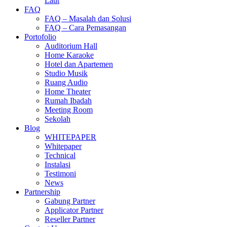
Laut
FAQ
FAQ – Masalah dan Solusi
FAQ – Cara Pemasangan
Portofolio
Auditorium Hall
Home Karaoke
Hotel dan Apartemen
Studio Musik
Ruang Audio
Home Theater
Rumah Ibadah
Meeting Room
Sekolah
Blog
WHITEPAPER
Whitepaper
Technical
Instalasi
Testimoni
News
Partnership
Gabung Partner
Applicator Partner
Reseller Partner