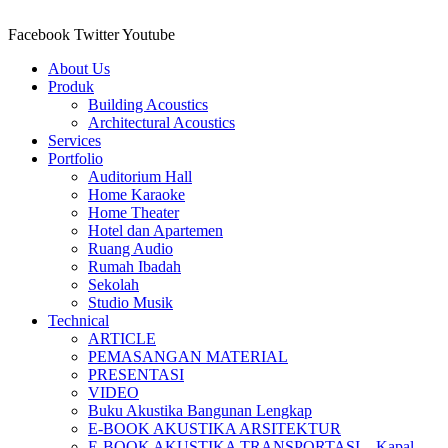
Lewati
ke
Facebook
Twitter
Youtube
konten
About Us
Produk
Building Acoustics
Architectural Acoustics
Services
Portfolio
Auditorium Hall
Home Karaoke
Home Theater
Hotel dan Apartemen
Ruang Audio
Rumah Ibadah
Sekolah
Studio Musik
Technical
ARTICLE
PEMASANGAN MATERIAL
PRESENTASI
VIDEO
Buku Akustika Bangunan Lengkap
E-BOOK AKUSTIKA ARSITEKTUR
E-BOOK AKUSTIKA TRANSPORTASI – Kapal