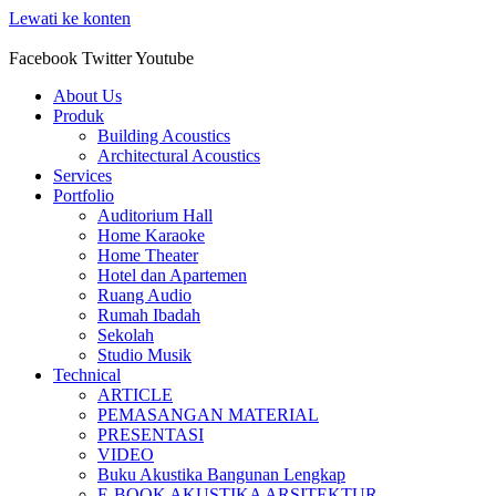
Lewati ke konten
Facebook
Twitter
Youtube
About Us
Produk
Building Acoustics
Architectural Acoustics
Services
Portfolio
Auditorium Hall
Home Karaoke
Home Theater
Hotel dan Apartemen
Ruang Audio
Rumah Ibadah
Sekolah
Studio Musik
Technical
ARTICLE
PEMASANGAN MATERIAL
PRESENTASI
VIDEO
Buku Akustika Bangunan Lengkap
E-BOOK AKUSTIKA ARSITEKTUR