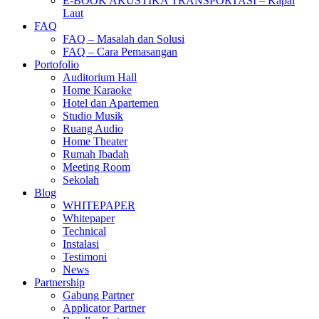
E-BOOK AKUSTIKA TRANSPORTASI – Kapal
Laut
FAQ
FAQ – Masalah dan Solusi
FAQ – Cara Pemasangan
Portofolio
Auditorium Hall
Home Karaoke
Hotel dan Apartemen
Studio Musik
Ruang Audio
Home Theater
Rumah Ibadah
Meeting Room
Sekolah
Blog
WHITEPAPER
Whitepaper
Technical
Instalasi
Testimoni
News
Partnership
Gabung Partner
Applicator Partner