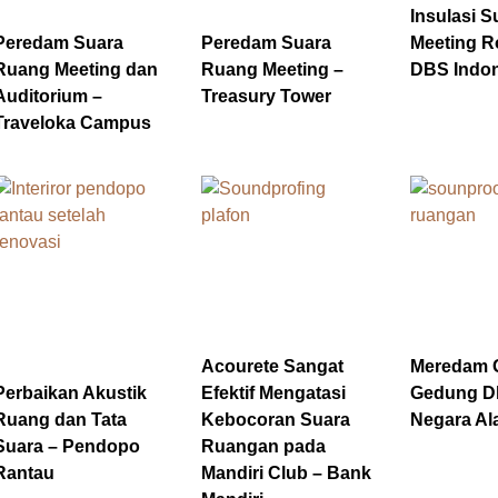
Insulasi S
Peredam Suara
Peredam Suara
Meeting R
Ruang Meeting dan
Ruang Meeting –
DBS Indon
Auditorium –
Treasury Tower
Traveloka Campus
Acourete Sangat
Meredam 
Perbaikan Akustik
Efektif Mengatasi
Gedung D
Ruang dan Tata
Kebocoran Suara
Negara Al
Suara – Pendopo
Ruangan pada
Rantau
Mandiri Club – Bank