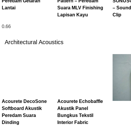
Peredam Getaran
Pattern – Peredam
SONUSC
Lantai
Suara MLV Finishing
– Sound
Lapisan Kayu
Clip
Architectural Acoustics
Acourete DecoSone
Acourete Echobaffle
Softboard Akustik
Akustik Panel
Peredam Suara
Bungkus Tekstil
Dinding
Interior Fabric