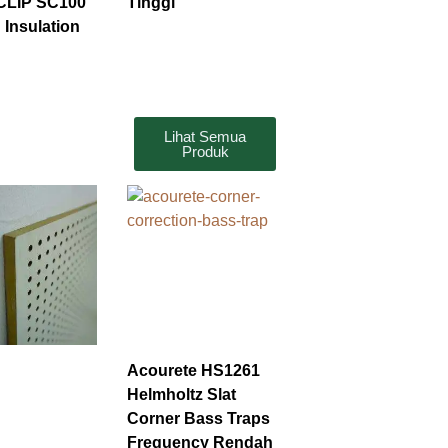
LIP SC100
Tinggi
 Insulation
Lihat Semua
Produk
Acourete HS1261
Helmholtz Slat
Corner Bass Traps
Frequency Rendah