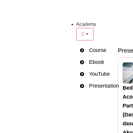
Academy
Course
Prese
Ebook
YouTube
Presentation
Bed
Aco
Part
(Da
das
Aku