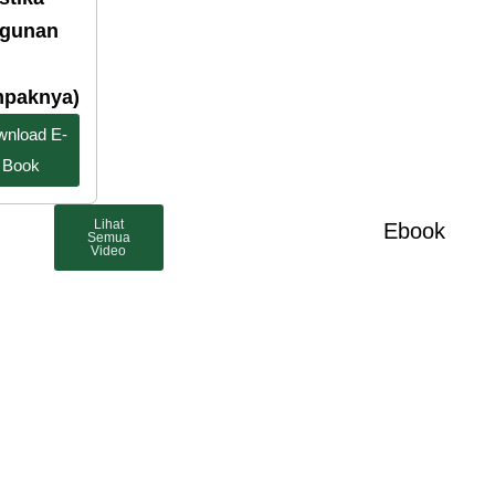
gunan
paknya)
nload E-
Book
Lihat
Ebook
Semua
Video