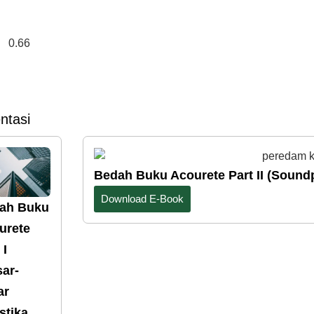
ntasi
Bedah Buku Acourete Part II (Sound
Download E-Book
ah Buku
urete
 I
sar-
ar
stika