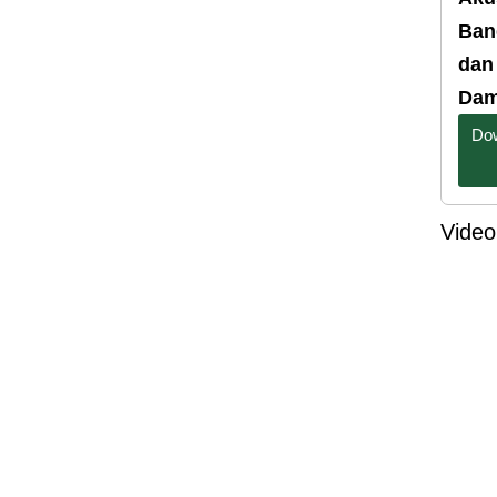
Ban
dan
Dam
Dow
Video