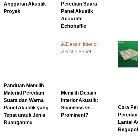
Anggaran Akustik
Peredam Suara
Proyek
Panel Akustik
Acourete
Echobaffle
Panduan Memilih
Material Peredam
Memilih Desain
Suara dan Warna
Interior Akustik:
Cara P
Panel Akustik yang
Seamless vs.
Peredam
Tepat untuk Jenis
Prominent?
Lantai A
Ruanganmu
Regupol