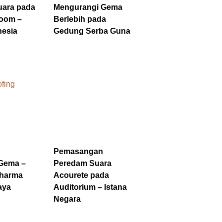
uara pada
Mengurangi Gema
oom –
Berlebih pada
esia
Gedung Serba Guna
Pemasangan
Gema –
Peredam Suara
harma
Acourete pada
aya
Auditorium – Istana
Negara