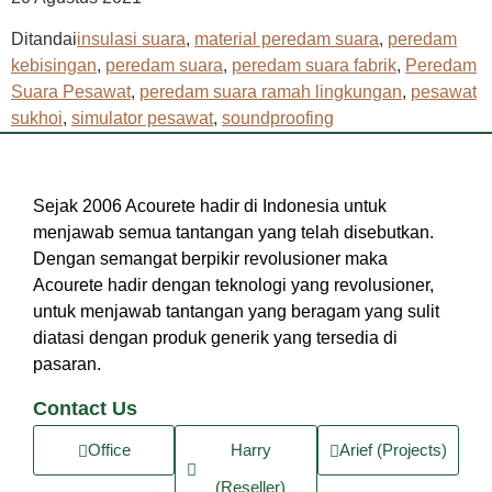
Ditandai
insulasi suara
,
material peredam suara
,
peredam
kebisingan
,
peredam suara
,
peredam suara fabrik
,
Peredam
Suara Pesawat
,
peredam suara ramah lingkungan
,
pesawat
sukhoi
,
simulator pesawat
,
soundproofing
Sejak 2006 Acourete hadir di Indonesia untuk
menjawab semua tantangan yang telah disebutkan.
Dengan semangat berpikir revolusioner maka
Acourete hadir dengan teknologi yang revolusioner,
untuk menjawab tantangan yang beragam yang sulit
diatasi dengan produk generik yang tersedia di
pasaran.
Contact Us
Office
Harry
Arief (Projects)
(Reseller)