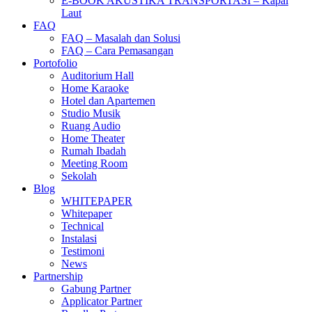
E-BOOK AKUSTIKA TRANSPORTASI – Kapal
Laut
FAQ
FAQ – Masalah dan Solusi
FAQ – Cara Pemasangan
Portofolio
Auditorium Hall
Home Karaoke
Hotel dan Apartemen
Studio Musik
Ruang Audio
Home Theater
Rumah Ibadah
Meeting Room
Sekolah
Blog
WHITEPAPER
Whitepaper
Technical
Instalasi
Testimoni
News
Partnership
Gabung Partner
Applicator Partner