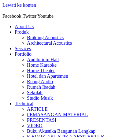
Lewati ke konten
Facebook
Twitter
Youtube
About Us
Produk
Building Acoustics
Architectural Acoustics
Services
Portfolio
Auditorium Hall
Home Karaoke
Home Theater
Hotel dan Apartemen
Ruang Audio
Rumah Ibadah
Sekolah
Studio Musik
Technical
ARTICLE
PEMASANGAN MATERIAL
PRESENTASI
VIDEO
Buku Akustika Bangunan Lengkap
E-BOOK AKUSTIKA ARSITEKTUR