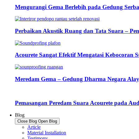
Mengurangi Gema Berlebih pada Gedung Serb
Perbaikan Akustik Ruang dan Tata Suara – Pe
Acourete Sangat Efektif Mengatasi Kebocoran
Meredam Gema – Gedung Dharma Negara Ala
Pemasangan Peredam Suara Acourete pada Audi
Blog
Close Blog
Open Blog
Article
Material Installation
Testimony