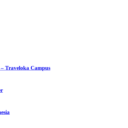
 – Traveloka Campus
er
esia