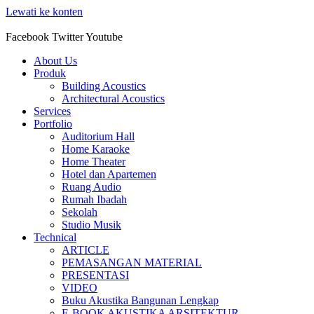
Lewati ke konten
Facebook
Twitter
Youtube
About Us
Produk
Building Acoustics
Architectural Acoustics
Services
Portfolio
Auditorium Hall
Home Karaoke
Home Theater
Hotel dan Apartemen
Ruang Audio
Rumah Ibadah
Sekolah
Studio Musik
Technical
ARTICLE
PEMASANGAN MATERIAL
PRESENTASI
VIDEO
Buku Akustika Bangunan Lengkap
E-BOOK AKUSTIKA ARSITEKTUR