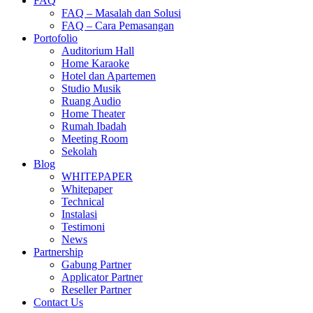
FAQ
FAQ – Masalah dan Solusi
FAQ – Cara Pemasangan
Portofolio
Auditorium Hall
Home Karaoke
Hotel dan Apartemen
Studio Musik
Ruang Audio
Home Theater
Rumah Ibadah
Meeting Room
Sekolah
Blog
WHITEPAPER
Whitepaper
Technical
Instalasi
Testimoni
News
Partnership
Gabung Partner
Applicator Partner
Reseller Partner
Contact Us