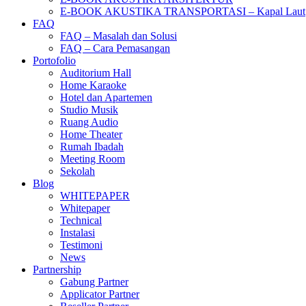
E-BOOK AKUSTIKA TRANSPORTASI – Kapal Laut
FAQ
FAQ – Masalah dan Solusi
FAQ – Cara Pemasangan
Portofolio
Auditorium Hall
Home Karaoke
Hotel dan Apartemen
Studio Musik
Ruang Audio
Home Theater
Rumah Ibadah
Meeting Room
Sekolah
Blog
WHITEPAPER
Whitepaper
Technical
Instalasi
Testimoni
News
Partnership
Gabung Partner
Applicator Partner