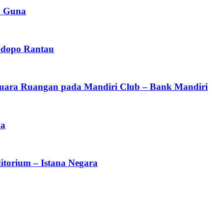
a Guna
ndopo Rantau
 Suara Ruangan pada Mandiri Club – Bank Mandiri
ya
torium – Istana Negara