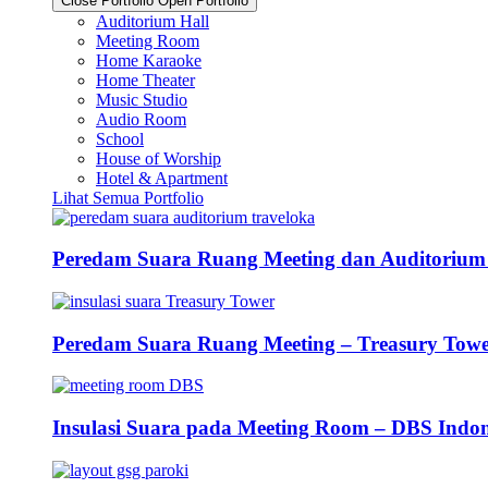
Close Portfolio
Open Portfolio
Auditorium Hall
Meeting Room
Home Karaoke
Home Theater
Music Studio
Audio Room
School
House of Worship
Hotel & Apartment
Lihat Semua Portfolio
Peredam Suara Ruang Meeting dan Auditorium
Peredam Suara Ruang Meeting – Treasury Tow
Insulasi Suara pada Meeting Room – DBS Indon