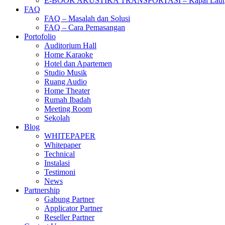
E-BOOK AKUSTIKA TRANSPORTASI – Kapal Laut
FAQ
FAQ – Masalah dan Solusi
FAQ – Cara Pemasangan
Portofolio
Auditorium Hall
Home Karaoke
Hotel dan Apartemen
Studio Musik
Ruang Audio
Home Theater
Rumah Ibadah
Meeting Room
Sekolah
Blog
WHITEPAPER
Whitepaper
Technical
Instalasi
Testimoni
News
Partnership
Gabung Partner
Applicator Partner
Reseller Partner