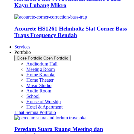
Kayu Lubang Mikro
Acourete HS1261 Helmholtz Slat Corner Bass
Traps Frequency Rendah
Services
Portfolio
Close Portfolio
Open Portfolio
Auditorium Hall
Meeting Room
Home Karaoke
Home Theater
Music Studio
Audio Room
School
House of Worship
Hotel & Apartment
Lihat Semua Portfolio
Peredam Suara Ruang Meeting dan