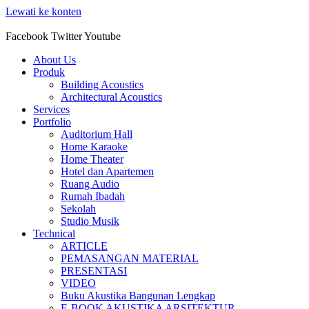
Lewati ke konten
Facebook
Twitter
Youtube
About Us
Produk
Building Acoustics
Architectural Acoustics
Services
Portfolio
Auditorium Hall
Home Karaoke
Home Theater
Hotel dan Apartemen
Ruang Audio
Rumah Ibadah
Sekolah
Studio Musik
Technical
ARTICLE
PEMASANGAN MATERIAL
PRESENTASI
VIDEO
Buku Akustika Bangunan Lengkap
E-BOOK AKUSTIKA ARSITEKTUR