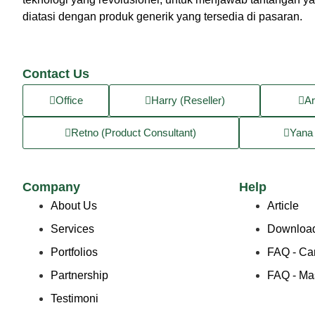
diatasi dengan produk generik yang tersedia di pasaran.
Contact Us
Office
Harry (Reseller)
Ar
Retno (Product Consultant)
Yana 
Company
Help
About Us
Article
Services
Download
Portfolios
FAQ - Ca
Partnership
FAQ - Ma
Testimoni