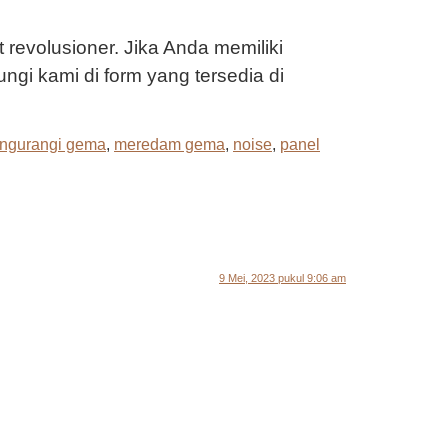
revolusioner. Jika Anda memiliki
ungi kami di form yang tersedia di
ngurangi gema
,
meredam gema
,
noise
,
panel
9 Mei, 2023 pukul 9:06 am