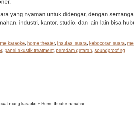
oner.
uara yang nyaman untuk didengar, dengan semangat 
han, industri, kantor, studio, dan lain-lain bisa hub
me karaoke
,
home theater
,
insulasi suara
,
kebocoran suara
,
me
r
,
panel akustik treatment
,
peredam getaran
,
soundproofing
 buat ruang karaoke + Home theater rumahan.