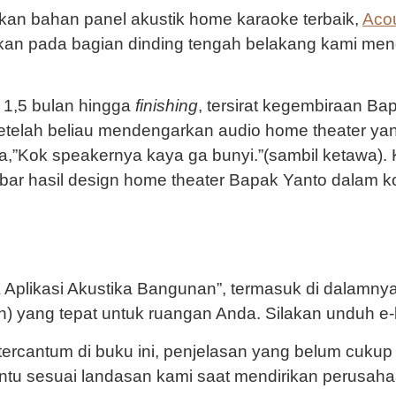
an bahan panel akustik home karaoke terbaik,
Aco
gkan pada bagian dinding tengah belakang kami m
 1,5 bulan hingga
finishing
, tersirat kegembiraan Bap
setelah beliau mendengarkan audio home theater yan
ata,”Kok speakernya kaya ga bunyi.”(sambil ketawa)
mbar hasil design home theater Bapak Yanto dalam k
& Aplikasi Akustika Bangunan”, termasuk di dalamn
an) yang tepat untuk ruangan Anda. Silakan unduh 
rcantum di buku ini, penjelasan yang belum cukup je
tu sesuai landasan kami saat mendirikan perusahaa