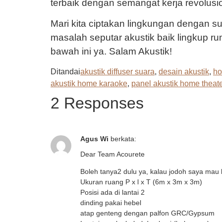
terbaik dengan semangat kerja revolusi
Mari kita ciptakan lingkungan dengan s
masalah seputar akustik baik lingkup ruma
bawah ini ya. Salam Akustik!
Ditandai
akustik diffuser suara
,
desain akustik
,
ho
akustik home karaoke
,
panel akustik home theate
2 Responses
Agus Wi
berkata:
Dear Team Acourete
Boleh tanya2 dulu ya, kalau jodoh saya mau
Ukuran ruang P x l x T (6m x 3m x 3m)
Posisi ada di lantai 2
dinding pakai hebel
atap genteng dengan palfon GRC/Gypsum