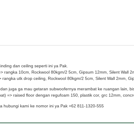
ding dan ceiling seperti ini ya Pak.
 => rangka 10cm, Rockwool 80kgm/2 5cm, Gipsum 12mm, Silent Wall 
> rangka utk drop ceiling, Rockwool 80kgm/2 5cm, Silent Wall 2mm, G
dan juga ga mau getaran subwoofernya merambat ke ruangan lain, bis
t) => raised floor dengan regufoam 150, plastik cor, grc 12mm, conc
isa hubungi kami ke nomor ini ya Pak +62 811-1320-555