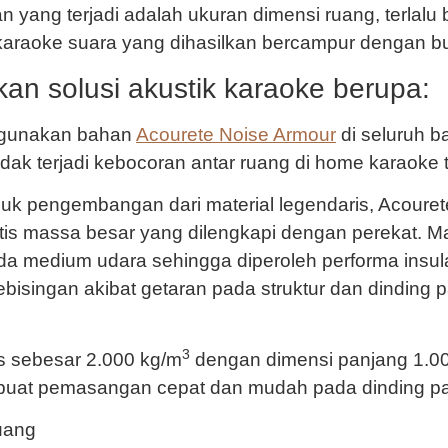
an yang terjadi adalah ukuran dimensi ruang, terlal
araoke suara yang dihasilkan bercampur dengan bu
an solusi akustik karaoke berupa:
ggunakan bahan
Acourete Noise Armour
di seluruh b
dak terjadi kebocoran antar ruang di home karaoke 
k pengembangan dari material legendaris, Acouret
tis massa besar yang dilengkapi dengan perekat. Ma
a medium udara sehingga diperoleh performa insula
 kebisingan akibat getaran pada struktur dan dinding
3
s sebesar 2.000 kg/m
dengan dimensi panjang 1.00
uat pemasangan cepat dan mudah pada dinding part