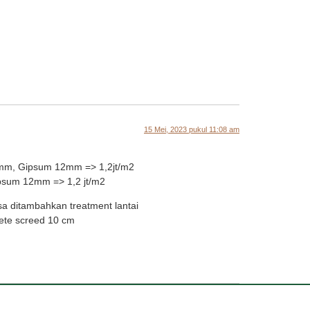
15 Mei, 2023 pukul 11:08 am
2mm, Gipsum 12mm => 1,2jt/m2
ipsum 12mm => 1,2 jt/m2
a ditambahkan treatment lantai
rete screed 10 cm