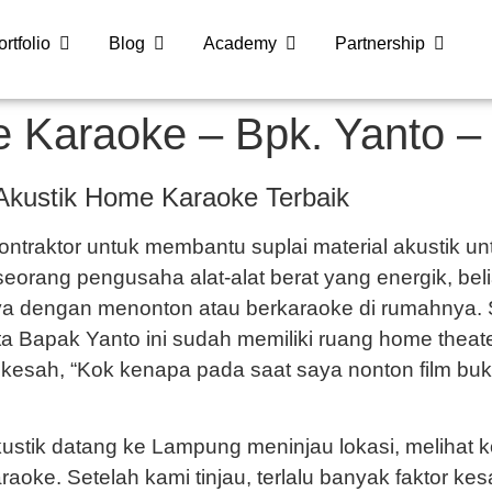
ortfolio
Blog
Academy
Partnership
e Karaoke – Bpk. Yanto 
Akustik
Home Karaoke Terbaik
ontraktor untuk membantu suplai material akustik u
orang pengusaha alat-alat berat yang energik, bel
nya dengan menonton atau berkaraoke di rumahnya.
yata Bapak Yanto ini sudah memiliki ruang home thea
 kesah, “Kok kenapa pada saat saya nonton film b
.
ustik datang ke Lampung meninjau lokasi, melihat 
aoke. Setelah kami tinjau, terlalu banyak faktor ke