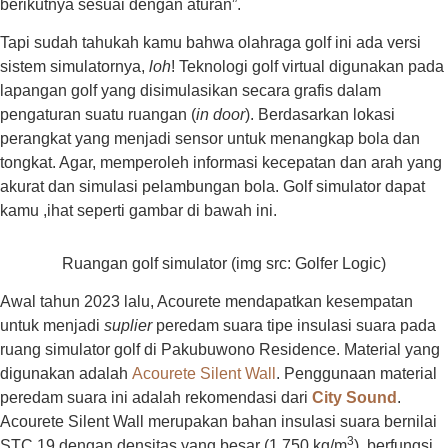
berikutnya sesuai dengan aturan”.
Tapi sudah tahukah kamu bahwa olahraga golf ini ada versi
sistem simulatornya,
loh
! Teknologi golf virtual digunakan pada
lapangan golf yang disimulasikan secara grafis dalam
pengaturan suatu ruangan (
in door
). Berdasarkan lokasi
perangkat yang menjadi sensor untuk menangkap bola dan
tongkat. Agar, memperoleh informasi kecepatan dan arah yang
akurat dan simulasi pelambungan bola. Golf simulator dapat
kamu ,ihat seperti gambar di bawah ini.
Ruangan golf simulator (img src: Golfer Logic)
Awal tahun 2023 lalu, Acourete mendapatkan kesempatan
untuk menjadi
suplier
peredam suara tipe insulasi suara pada
ruang simulator golf di Pakubuwono Residence. Material yang
digunakan adalah
Acourete Silent Wall
. Penggunaan material
peredam suara ini adalah rekomendasi dari
City Sound
.
Acourete Silent Wall merupakan bahan insulasi suara bernilai
3
STC 19 dengan densitas yang besar (1.750 kg/m
), berfungsi